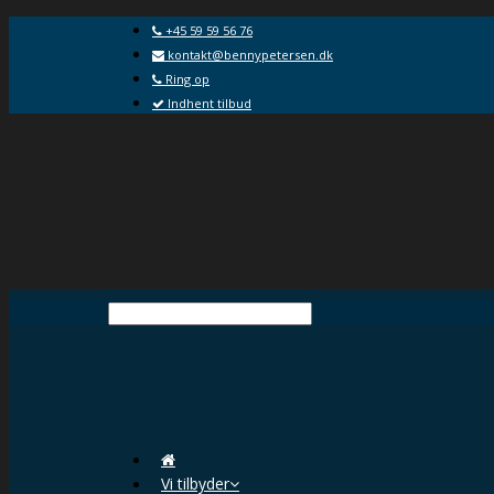
+45 59 59 56 76
kontakt@bennypetersen.dk
Ring op
Indhent tilbud
Vi tilbyder