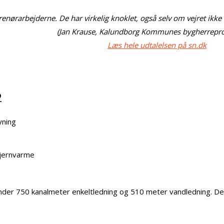
enørarbejderne. De har virkelig knoklet, også selv om vejret ikke 
(Jan Krause, Kalundborg Kommunes bygherreproj
Læs hele udtalelsen på sn.dk
2
yning
fjernvarme
nder 750 kanalmeter enkeltledning og 510 meter vandledning. De