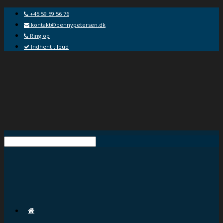
+45 59 59 56 76
kontakt@bennypetersen.dk
Ring op
Indhent tilbud