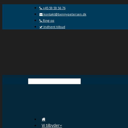
+45 59 59 56 76
kontakt@bennypetersen.dk
Ring op
Indhent tilbud
Vi tilbyder