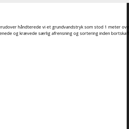
Derudover håndterede vi et grundvandstryk som stod 1 meter ove
enede og krævede særlig afrensning og sortering inden bortskaff