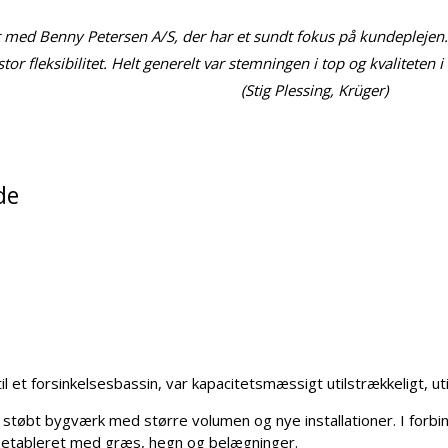
t med Benny Petersen A/S, der har et sundt fokus på kundeplejen. D
fleksibilitet. Helt generelt var stemningen i top og kvaliteten i o
(Stig Plessing, Krüger)
de
et forsinkelsesbassin, var kapacitetsmæssigt utilstrækkeligt, ut
tu støbt bygværk med større volumen og nye installationer. I for
reetableret med græs, hegn og belægninger.