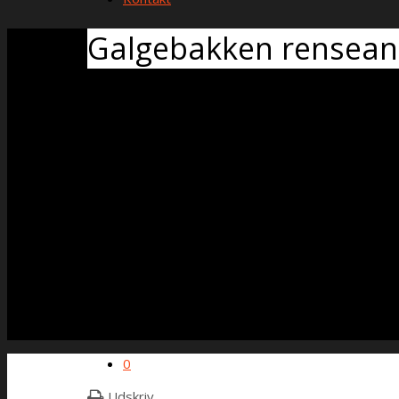
Galgebakken renseanl
0
Udskriv