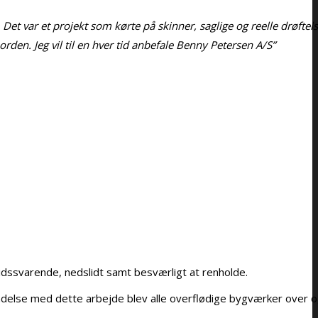
et var et projekt som kørte på skinner, saglige og reelle drøftels
rden. Jeg vil til en hver tid anbefale Benny Petersen A/S”
idssvarende, nedslidt samt besværligt at renholde.
bindelse med dette arbejde blev alle overflødige bygværker over 