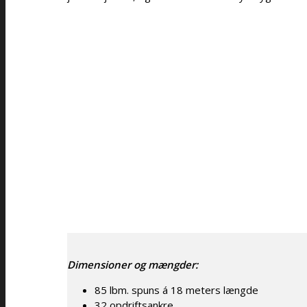
Dimensioner og mængder:
85 lbm. spuns á 18 meters længde
32 opdriftsankre