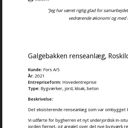
”Jeg har været rigtig glad for samarbejde
vedrørende økonomi og med stor 
Galgebakken renseanlæg, Roskil
Kunde:
Fors A/S
År:
2021
Entrepriseform:
Hovedentreprise
Type:
Bygværker, jord, kloak, beton
Beskrivelse
:
Det eksisterende renseanlæg som var ombygget til 
Vi udførte for bygherren et nyt underjordisk in-si
jorden fjernet, og arealet over det nye bygværk 