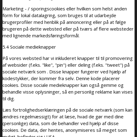
Marketing - / sporingscookies eller hvilken som helst anden
form for lokal datalagring, som bruges til at udarbejde
brugerprofiler med henblik på annoncering eller på at følge
brugeren på dette websted eller på tværs af flere websteder
med lignende markedsføringsformål.
5.4 Sociale medieknapper
På vores websted har vi inkluderet knapper til til promovering
af websider (f.eks. "like", "pin") eller deling (f.eks. "tweet") på
sociale netværk som . Disse knapper fungerer ved hjælp af
kodestykker, der kommer fra selv. Denne kode placerer
cookies. Disse sociale medieknapper kan også gemme og
behandle visse oplysninger, så en personlig reklame kan vises
til dig.
Læs fortrolighedserklæringen på de sociale netværk (som kan
ændres regelmæssigt) for at læse, hvad de gør med dine
(personlige) data, som de behandler ved hjælp af disse
cookies. De data, der hentes, anonymiseres så meget som
muligt. befinder sig i USA.