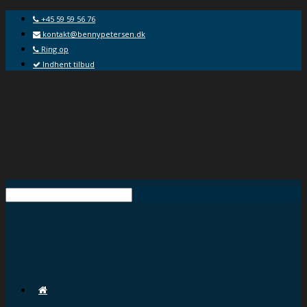
+45 59 59 56 76
kontakt@bennypetersen.dk
Ring op
Indhent tilbud