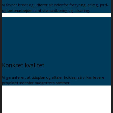
Vi favner bredt og udfører alt indenfor forsyning, anlæg, jord-
og betonarbejde samt diamantboring og -skæring.
Konkret kvalitet
Vi garanterer, at tidsplan og aftaler holdes, så vi kan levere
projektet indenfor budgettets rammer.