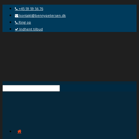
+45 59 59 56 76
kontakt@bennypetersen.dk
Ring op
Indhent tilbud