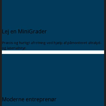
Lej en MiniGrader
Præcis og hurtigt afretning ved hjælp af påmonteret ultralyd-
og laserudstyr.
Moderne entreprenør