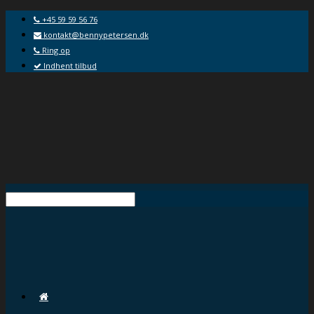
+45 59 59 56 76
kontakt@bennypetersen.dk
Ring op
Indhent tilbud