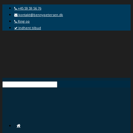
+45 59 59 56 76
kontakt@bennypetersen.dk
Ring op
Indhent tilbud