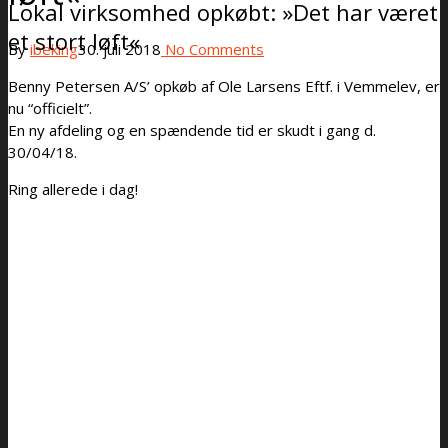
Lokal virksomhed opkøbt: »Det har været
et stort løft«
By
ibeking
30. juli 2018
No Comments
Benny Petersen A/S’ opkøb af Ole Larsens Eftf. i Vemmelev, er
nu “officielt”.
En ny afdeling og en spændende tid er skudt i gang d.
30/04/18.
Ring allerede i dag!