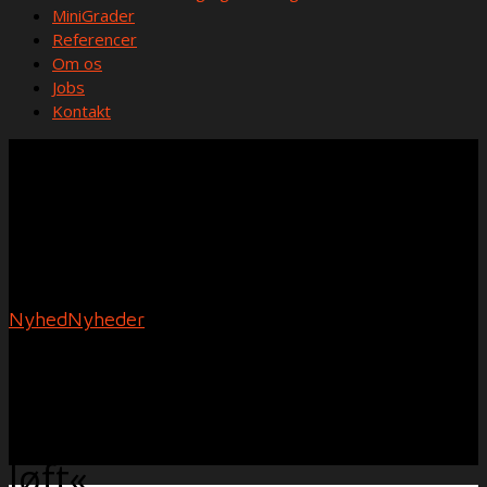
MiniGrader
Referencer
Om os
Jobs
Kontakt
Nyhed
Nyheder
Lokal virksomhed opkøbt:
»Det har været et stort
løft«