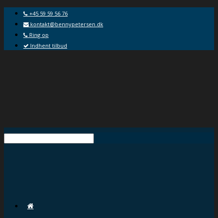
+45 59 59 56 76
kontakt@bennypetersen.dk
Ring op
Indhent tilbud