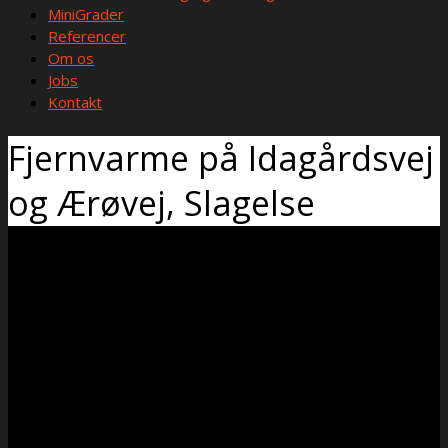
MiniGrader
Referencer
Om os
Jobs
Kontakt
Fjernvarme på Idagårdsvej
og Ærøvej, Slagelse