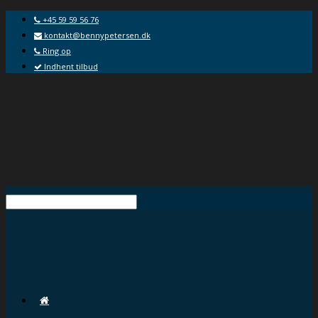
+45 59 59 56 76
kontakt@bennypetersen.dk
Ring op
Indhent tilbud