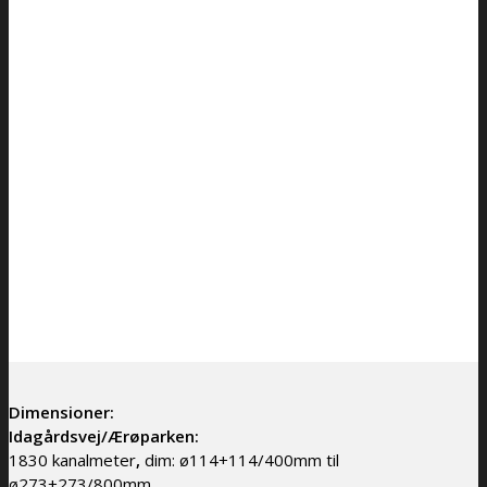
Dimensioner:
Idagårdsvej/Ærøparken:
1830 kanalmeter
,
dim: ø114+114/400mm til
ø273+273/800mm