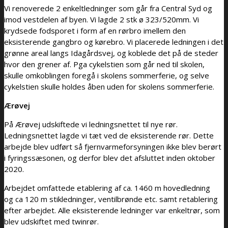
Vi renoverede 2 enkeltledninger som går fra Central Syd og
imod vestdelen af byen. Vi lagde 2 stk ø 323/520mm. Vi
krydsede fodsporet i form af en rørbro imellem den
eksisterende gangbro og kørebro. Vi placerede ledningen i det
grønne areal langs Idagårdsvej, og koblede det på de steder
hvor den grener af. Pga cykelstien som går ned til skolen,
skulle omkoblingen foregå i skolens sommerferie, og selve
cykelstien skulle holdes åben uden for skolens sommerferie.
Ærøvej
På Ærøvej udskiftede vi ledningsnettet til nye rør.
Ledningsnettet lagde vi tæt ved de eksisterende rør. Dette
arbejde blev udført så fjernvarmeforsyningen ikke blev berørt
i fyringssæsonen, og derfor blev det afsluttet inden oktober
2020.
Arbejdet omfattede etablering af ca. 1460 m hovedledning
og ca 120 m stikledninger, ventilbrønde etc. samt retablering
efter arbejdet. Alle eksisterende ledninger var enkeltrør, som
blev udskiftet med twinrør.