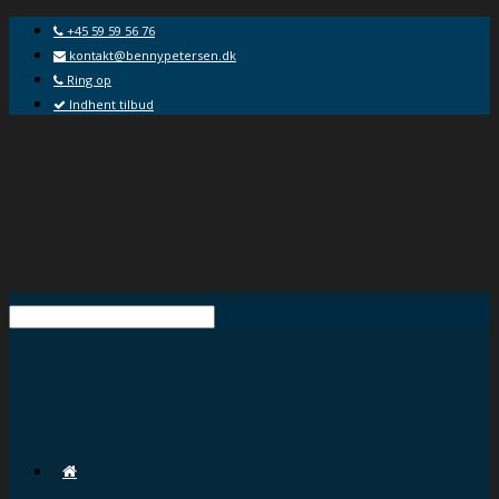
+45 59 59 56 76
kontakt@bennypetersen.dk
Ring op
Indhent tilbud